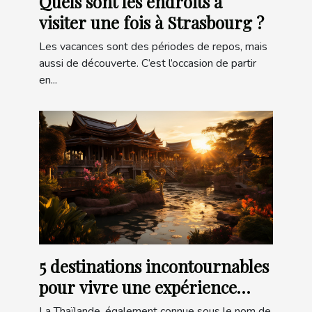
Quels sont les endroits à
visiter une fois à Strasbourg ?
Les vacances sont des périodes de repos, mais
aussi de découverte. C’est l’occasion de partir
en...
5 destinations incontournables
pour vivre une expérience
authentique en Thaïlande
La Thaïlande, également connue sous le nom de