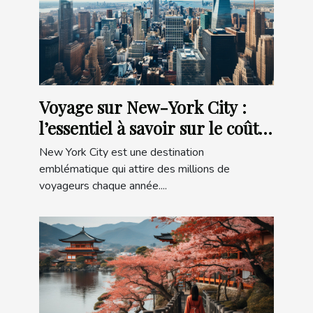
Voyage sur New-York City :
l’essentiel à savoir sur le coût
du transport des repas et des
New York City est une destination
activités
emblématique qui attire des millions de
voyageurs chaque année....